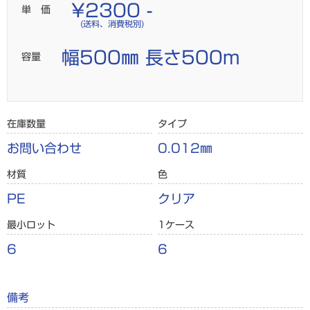
¥2300 -
単 価
(送料、消費税別)
幅500㎜ 長さ500m
容量
在庫数量
タイプ
お問い合わせ
0.012㎜
材質
色
PE
クリア
最小ロット
1ケース
6
6
備考