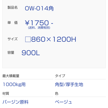
製品名
OW-014角
¥1750 -
単 価
(送料、消費税別)
□860×1200H
サイズ
900L
容量
最大積載量
タイプ
1000kg用
角型/厚手生地
材質
色
バージン原料
ベージュ