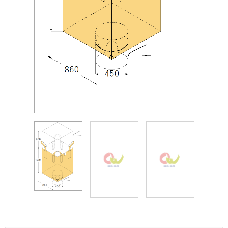
角型
4点吊り
厚手