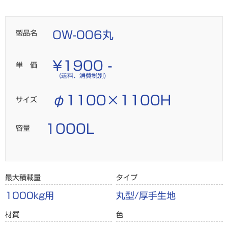
丸型
2点吊り
厚手
製品名
OW-006丸
¥1900 -
単 価
(送料、消費税別)
φ1100×1100H
サイズ
1000L
容量
最大積載量
タイプ
1000kg用
丸型/厚手生地
材質
色