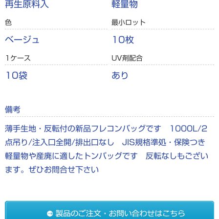
再生原料入
軽量物
色
最小ロット
ベージュ
10枚
1ケース
UV剤配合
10袋
あり
備考
薄手生地・反転付の新品フレコンバッグです 1000L/2
点吊り/注入口全開/排出口なし JIS規格準処・保険つき
軽量物や産廃に適したトンバッグです 反転なしもござい
ます。ぜひお問合せ下さい