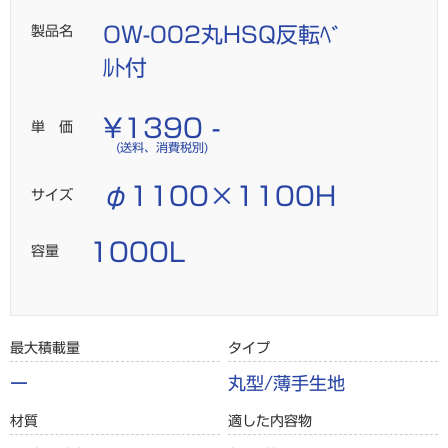
製品名
OW-002丸HSQ反転ﾍﾞ
ﾙﾄ付
¥1390 -
単 価
(送料、消費税別)
φ1100×1100H
サイズ
1000L
容量
最大積載量
タイプ
ー
丸型/薄手生地
材質
適した内容物