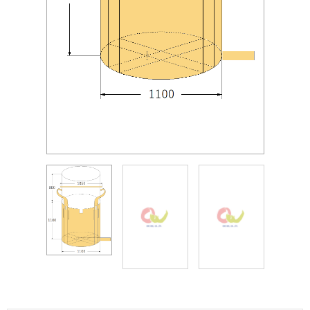
丸型
2点吊り
反転付