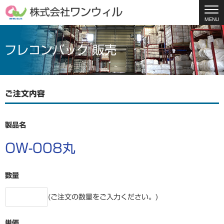
MENU
フレコンバック 販売
ご注文内容
製品名
OW-008丸
数量
(ご注文の数量をご入力ください。)
単価