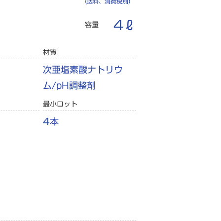
(送料、消費税別)
4ℓ
容量
材質
次亜塩素酸ナトリウ
ム/pH調整剤
最小ロット
4本