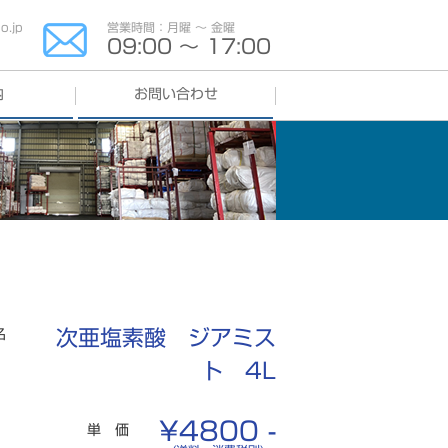
.jp
営業時間：月曜 〜 金曜
09:00 〜 17:00
内
お問い合わせ
よくある質問
名
次亜塩素酸 ジアミス
ト 4L
¥4800 -
単 価