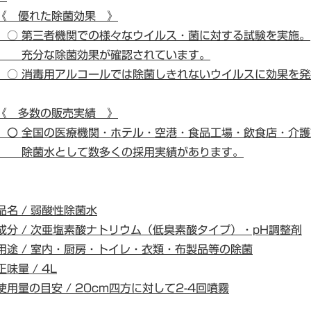
《 優れた除菌効果 》
○ 第三者機関での様々なウイルス・菌に対する試験を実施。
充分な除菌効果が確認されています。
○ 消毒用アルコールでは除菌しきれないウイルスに効果を発
《 多数の販売実績 》
〇 全国の医療機関・ホテル・空港・食品工場・飲食店・介護
除菌水として数多くの採用実績があります。
品名 / 弱酸性除菌水
成分 / 次亜塩素酸ナトリウム（低臭素酸タイプ）・pH調整剤
用途 / 室内・厨房・トイレ・衣類・布製品等の除菌
正味量 / 4L
使用量の目安 / 20cm四方に対して2-4回噴霧