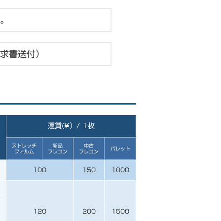
。
求書送付）
運賃(¥）/ 1枚
ストレッチ
新品
中古
パレット
フィルム
フレコン
フレコン
100
150
1000
120
200
1500