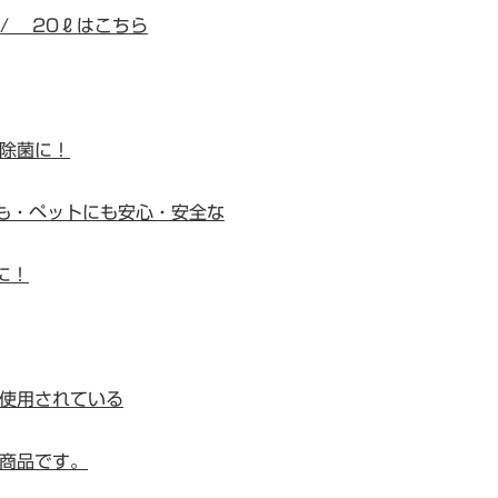
/
20ℓはこちら
の除菌に！
も・ペットにも安心・安全な
に！
使用されている
商品です。