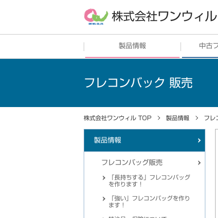
製品情報
中古
フレコンバッグ
販売
中古フレ
フレコンバック 販売
中古フレ
シート
土のう・ガラ袋
株式会社ワンウィル TOP
製品情報
フレ
製品情報
プラスチックリサイクル
フレコンバッグ販売
その他
「長持ちする」フレコンバッグ
を作ります！
「強い」フレコンバッグを作り
ます！