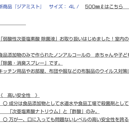
新商品『ジアミスト』 サイズ： 4L /
500㎜ℓはこちら
「弱酸性次亜塩素酸 除菌液」お取り扱いはじめました！室内
食品添加物のみで作られたノンアルコールの 赤ちゃんや子ど
「除菌・消臭スプレー」です。
キッチン用品やお部屋、布団や服などの布製品のウイルス対策
《 高い安全性 》
〇 成分は食品添加物として水道水や食品工場で殺菌剤として
「次亜塩素酸ナトリウム」と「酢酸」のみ。
〇 万が一、口に入っても問題ないレベルの高い安全性を誇る