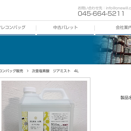
お問い合わせ先：info@onewill.co
045-664-5211
フレコンバッグ
中古パレット
会社案
コンバッグ
買取
中古パレット
買取
歩み
コンバッグ
販売
中古パレット
販売
会社概要
事業部紹介
コンバッグ販売
次亜塩素酸 ジアミスト 4L
在庫少
拠点紹介
採用情報
製品
SDGs