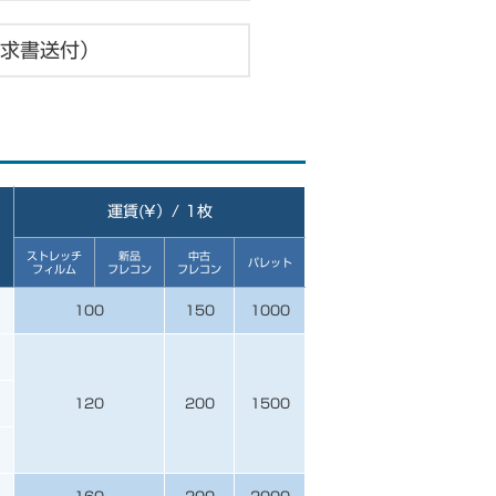
求書送付）
運賃(¥）/ 1枚
ストレッチ
新品
中古
パレット
フィルム
フレコン
フレコン
100
150
1000
120
200
1500
160
200
2000