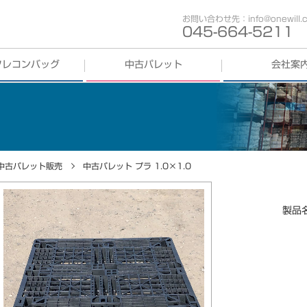
お問い合わせ先：info@onewill.co
045-664-5211
フレコンバッグ
中古パレット
会社案
コンバッグ
買取
中古パレット
買取
歩み
コンバッグ
販売
会社概要
中古パレット
販売
事業部紹介
中古パレット販売
中古パレット プラ 1.0×1.0
拠点紹介
製品
採用情報
SDGs