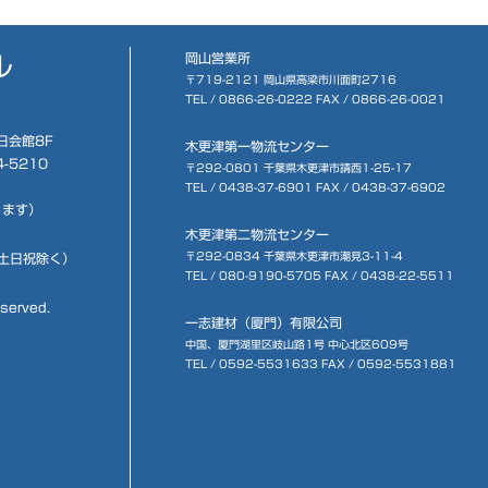
岡山営業所
〒719-2121 岡山県高梁市川面町2716
TEL /
0866-26-0222
FAX / 0866-26-0021
日会館8F
木更津第一物流センター
4-5210
〒292-0801 千葉県木更津市請西1-25-17
TEL /
0438-37-6901
FAX / 0438-37-6902
ります）
木更津第二物流センター
〒292-0834 千葉県木更津市潮見3-11-4
（土日祝除く）
TEL /
080-9190-5705
FAX / 0438-22-5511
eserved.
一志建材（厦門）有限公司
中国、厦門湖里区岐山路1号 中心北区609号
TEL /
0592-5531633
FAX / 0592-5531881