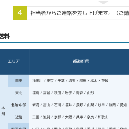
4
担当者からご連絡を差し上げます。（ご請
送料
エリア
都道府県
関東
神奈川 / 東京 / 千葉 / 埼玉 / 群馬 / 栃木 / 茨城
東北
福島 / 宮城 / 秋田 / 岩手 / 青森 / 山形
北陸·中部
新潟 / 富山 / 石川 / 福井 / 長野 / 山梨 / 岐阜 / 静岡 / 愛知
本
州
近畿
三重 / 滋賀 / 京都 / 大阪 / 兵庫 / 奈良 / 和歌山
四国·中国
山口 / 広島 / 岡山 / 鳥取 / 島根 / 香川 / 徳島 / 愛媛 / 高知