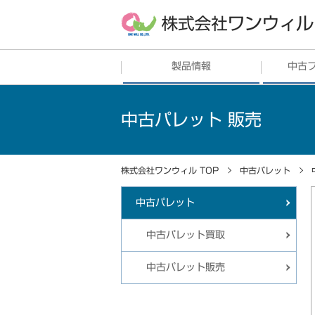
製品情報
中古
フレコンバッグ
販売
中古フレ
中古パレット 販売
シート
中古フレ
土のう・ガラ袋
株式会社ワンウィル TOP
中古パレット
プラスチックリサイクル
中古パレット
その他
中古パレット買取
中古パレット販売