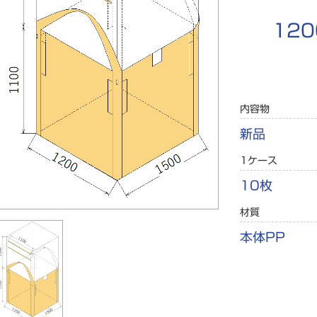
12
内容物
新品
1ケース
10枚
材質
本体PP