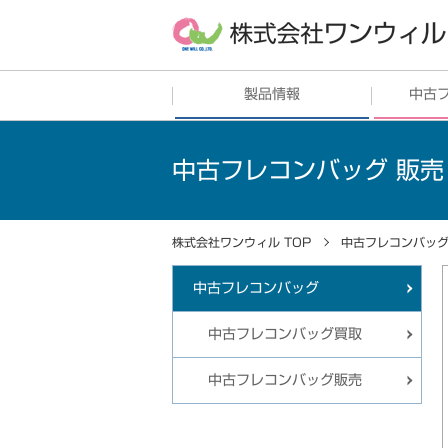
製品情報
中古
フレコンバッグ
販売
中古フレ
中古フレコンバッグ 販売
シート
中古フレ
土のう・ガラ袋
株式会社ワンウィル TOP
中古フレコンバッ
プラスチックリサイクル
中古フレコンバッグ
その他
中古フレコンバッグ買取
中古フレコンバッグ販売