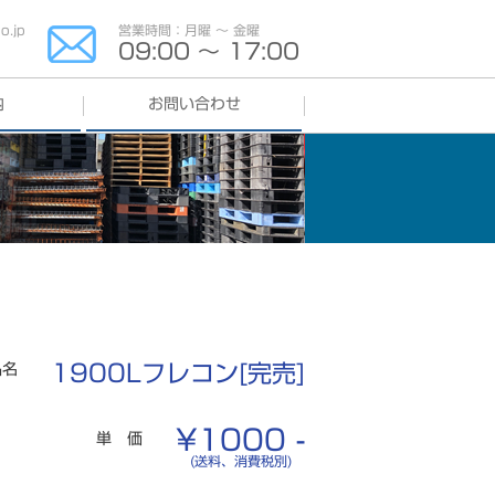
.jp
営業時間：月曜 〜 金曜
09:00 〜 17:00
内
お問い合わせ
よくある質問
品名
1900Lフレコン[完売]
¥1000 -
単 価
(送料、消費税別)