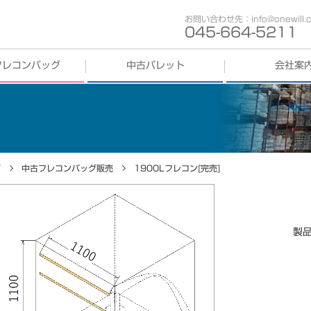
お問い合わせ先：info@onewill.co
045-664-5211
フレコンバッグ
中古パレット
会社案
コンバッグ
買取
中古パレット
買取
歩み
中古パレット
販売
会社概要
コンバッグ
販売
事業部紹介
グ
中古フレコンバッグ販売
1900Lフレコン[完売]
入荷待ち
拠点紹介
採用情報
製
SDGs