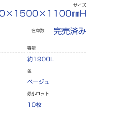
サイズ
00×1500×1100㎜H
完売済み
在庫数
容量
約1900L
色
ベージュ
最小ロット
10枚