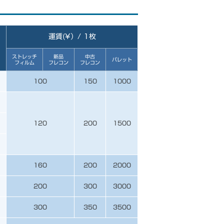
運賃(¥）/ 1枚
ストレッチ
新品
中古
パレット
フィルム
フレコン
フレコン
100
150
1000
120
200
1500
160
200
2000
200
300
3000
300
350
3500