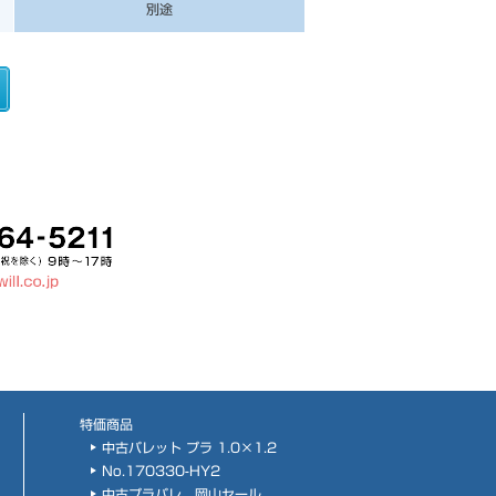
別途
特価商品
中古パレット プラ 1.0×1.2
No.170330-HY2
中古プラパレ 岡山セール