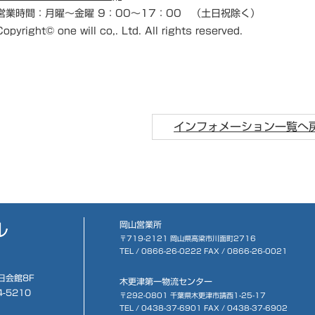
営業時間：月曜～金曜 9：00～17：00 （土日祝除く）
Copyright© one will co,. Ltd. All rights reserved.
インフォメーション一覧へ
岡山営業所
〒719-2121 岡山県高梁市川面町2716
TEL /
0866-26-0222
FAX / 0866-26-0021
日会館8F
木更津第一物流センター
4-5210
〒292-0801 千葉県木更津市請西1-25-17
TEL /
0438-37-6901
FAX / 0438-37-6902