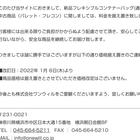
このたび当サイトにおきまして、新品フレキシブルコンテナーバッグ(
中古商品（パレット・フレコン）に関しましては、料金を据え置き致し
お客様には出来る限りご負担がかからぬよう配慮させて頂き、安心して
行ないながら、安全な商品を継続してお届け致します。
つきましては誠に勝手ではございますが以下の通り価格据え置きのご連
■改訂日：2022年 1月 6日(木)より
■商品価格は据え置きとさせていただき価格改定はございません。
今後とも株式会社ワンウィルをご愛顧くださいますよう、宜しくお願い
〒231-0021
神奈川県横浜市中区日本大通15番地 横浜朝日会館8F
TEL ：
045-664-5211
FAX ： 045-664-5210
MAIL：info@onewill.co.jp