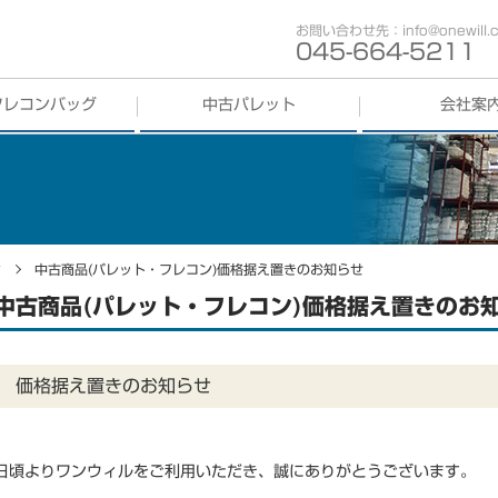
お問い合わせ先：info@onewill.co
045-664-5211
フレコンバッグ
中古パレット
会社案
コンバッグ
買取
中古パレット
買取
歩み
コンバッグ
販売
中古パレット
販売
会社概要
事業部紹介
ン
中古商品(パレット・フレコン)価格据え置きのお知らせ
中古商品(パレット・フレコン)価格据え置きのお
拠点紹介
採用情報
価格据え置きのお知らせ
SDGs
日頃よりワンウィルをご利用いただき、誠にありがとうございます。