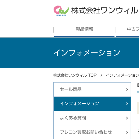
製品情報
中古
フレコンバッグ
販売
中古フレ
インフォメーション
シート
中古フレ
土のう・ガラ袋
株式会社ワンウィル TOP
インフォメーショ
プラスチックリサイクル
セール商品
その他
インフォメーション
よくある質問
フレコン買取お問い合わせ