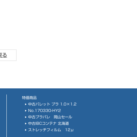
戻る
特価商品
中古パレット プラ 1.0×1.2
No.170330-HY2
中古プラパレ 岡山セール
中古IBCコンテナ 北海道
ストレッチフィルム 12μ