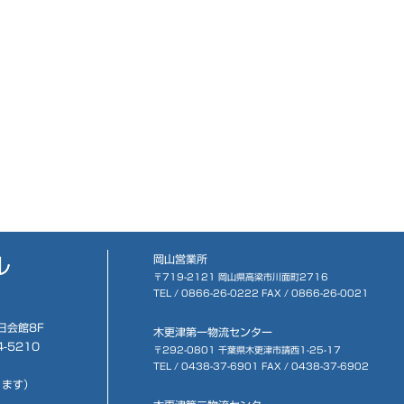
岡山営業所
〒719-2121 岡山県高梁市川面町2716
TEL /
0866-26-0222
FAX / 0866-26-0021
日会館8F
木更津第一物流センター
4-5210
〒292-0801 千葉県木更津市請西1-25-17
TEL /
0438-37-6901
FAX / 0438-37-6902
ります）