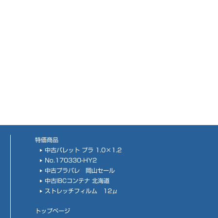
特価商品
中古パレット プラ 1.0×1.2
No.170330-HY2
中古プラパレ 岡山セール
中古IBCコンテナ 北海道
ストレッチフィルム 12μ
トップページ