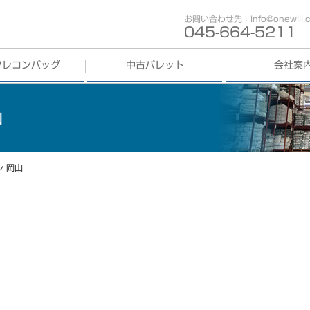
お問い合わせ先：info@onewill.co
045-664-5211
フレコンバッグ
中古パレット
会社案
コンバッグ
買取
中古パレット
買取
歩み
山
コンバッグ
販売
中古パレット
販売
会社概要
事業部紹介
レ 岡山
拠点紹介
採用情報
SDGs